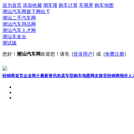
设为首页
添加收藏
潮车搜
购车计算
车视界
购车地图
潮汕汽车网旗下网站 ∇
潮汕二手汽车网
潮汕汽车用品网
潮汕汽车人才网
潮汕车友会
测试版
您好！
潮汕汽车网
欢迎您！请先 [
登录用户
] 或 [
免费注册
]
汕头市华美英伦汽车
经销商首页
企业简介
最新资讯
热卖车型
购车地图
网友留言
经销商报价
人