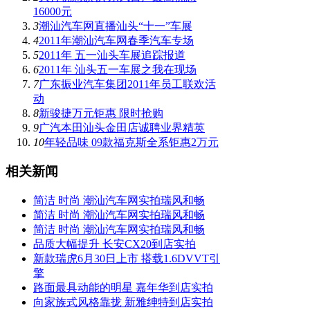
16000元
3
潮汕汽车网直播汕头“十一”车展
4
2011年潮汕汽车网春季汽车专场
5
2011年 五一汕头车展追踪报道
6
2011年 汕头五一车展之我在现场
7
广东振业汽车集团2011年员工联欢活
动
8
新骏捷万元钜惠 限时抢购
9
广汽本田汕头金田店诚聘业界精英
10
年轻品味 09款福克斯全系钜惠2万元
相关新闻
简洁 时尚 潮汕汽车网实拍瑞风和畅
简洁 时尚 潮汕汽车网实拍瑞风和畅
简洁 时尚 潮汕汽车网实拍瑞风和畅
品质大幅提升 长安CX20到店实拍
新款瑞虎6月30日上市 搭载1.6DVVT引
擎
路面最具动能的明星 嘉年华到店实拍
向家族式风格靠拢 新雅绅特到店实拍