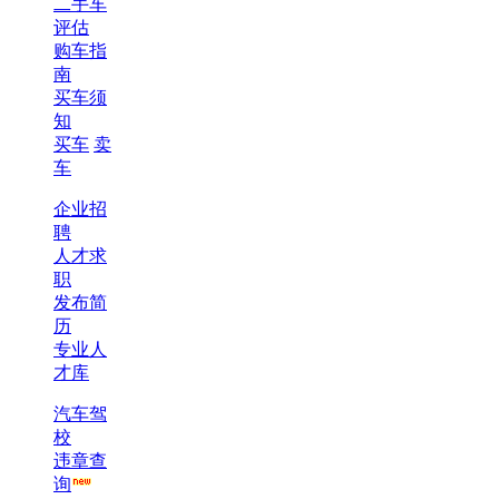
二手车
评估
购车指
南
买车须
知
买车
卖
车
企业招
聘
人才求
职
发布简
历
专业人
才库
汽车驾
校
违章查
询