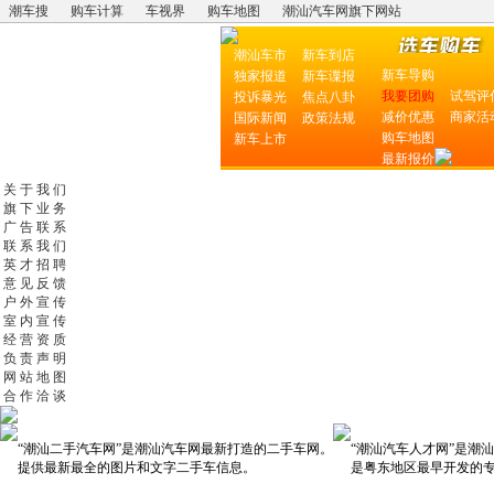
潮车搜
购车计算
车视界
购车地图
潮汕汽车网旗下网站
潮汕车市
新车到店
新车导购
独家报道
新车谍报
我要团购
试驾评
投诉暴光
焦点八卦
减价优惠
商家活
国际新闻
政策法规
购车地图
新车上市
最新报价
关 于 我 们
旗 下 业 务
广 告 联 系
联 系 我 们
英 才 招 聘
意 见 反 馈
户 外 宣 传
室 内 宣 传
经 营 资 质
负 责 声 明
网 站 地 图
合 作 洽 谈
“潮汕二手汽车网”是潮汕汽车网最新打造的二手车网。
“潮汕汽车人才网”是潮
提供最新最全的图片和文字二手车信息。
是粤东地区最早开发的