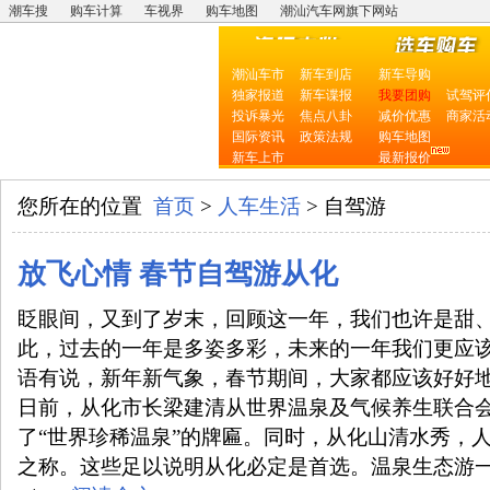
潮车搜
购车计算
车视界
购车地图
潮汕汽车网旗下网站
潮汕车市
新车到店
新车导购
独家报道
新车谍报
我要团购
试驾评
投诉暴光
焦点八卦
减价优惠
商家活
国际资讯
政策法规
购车地图
新车上市
最新报价
您所在的位置
首页
>
人车生活
> 自驾游
放飞心情 春节自驾游从化
眨眼间，又到了岁末，回顾这一年，我们也许是甜
此，过去的一年是多姿多彩，未来的一年我们更应
语有说，新年新气象，春节期间，大家都应该好好
日前，从化市长梁建清从世界温泉及气候养生联合
了“世界珍稀温泉”的牌匾。同时，从化山清水秀，
之称。这些足以说明从化必定是首选。温泉生态游一