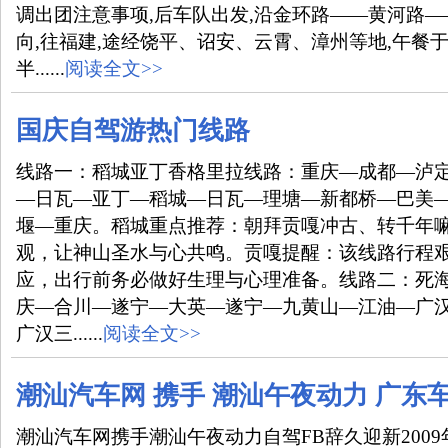
调出团注意事项,后车队出发,沿金环路——黄河路
向,往福建,途经饶平、诏安、云霄、漳州等地,午餐
半......
阅读全文>>
国庆自驾游热门线路
线路一：稻城亚丁香格里拉线路：重庆—成都—泸
—日瓦—亚丁—稻城—日瓦—理塘—新都桥—巴美
堰—重庆。稻城重点推荐：朝拜贡嘎冲古、转千年
观，让神山圣水与心共鸣。贡嘎提醒：该线路行程
应，出行前务必做好生理与心理准备。线路二：死
庆—合川—遂宁—大英—遂宁—九黄山—江油—广
广汉三......
阅读全文>>
潮汕汽车网 携手 潮汕午夜动力 广东
潮汕汽车网携手潮汕午夜动力自驾FB辞久迎新2009年