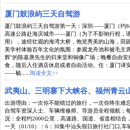
厦门鼓浪屿三天自驾游
厦门鼓浪屿三天自驾游第一天：深圳——厦门（约8
高速公路赴海滨城市——厦门（为了不影响行程，
用），途经壮观的海湾大桥，饱览秀美的山海，田
美学村体验百年文化的氛围：参观龙舟池和被毛主席
辉”的陈嘉庚先生的归来堂和铜像广场；晚餐自由安
食，随后入住酒店休息或者自由活动。住：厦门译
——毓......
阅读全文>>
武夷山、三明寨下大峡谷、福州青云
出游理由：一次你不能错过的旅行，一次你终生难
自驾车资深人士、车辆维修师、导游员全程领航；
况：全程约2000公里，高速路、国道、省道相结合
一天（01/10）：6：30集中汕头假日旅行社门口,车