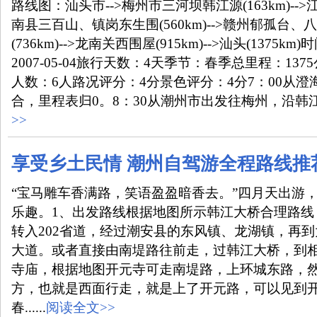
路线图：汕头市-->梅州市三河坝韩江源(163km)-->江西
南县三百山、镇岗东生围(560km)-->赣州郁孤台
(736km)-->龙南关西围屋(915km)-->汕头(1375km)
2007-05-04旅行天数：4天季节：春季总里程：137
人数：6人路况评分：4分景色评分：4分7：00从
合，里程表归0。8：30从潮州市出发往梅州，沿韩江边溯
>>
享受乡土民情 潮州自驾游全程路线推
“宝马雕车香满路，笑语盈盈暗香去。”四月天出游
乐趣。1、出发路线根据地图所示韩江大桥合理路线
转入202省道，经过潮安县的东风镇、龙湖镇，再
大道。或者直接由南堤路往前走，过韩江大桥，到相
寺庙，根据地图开元寺可走南堤路，上环城东路，
方，也就是西面行走，就是上了开元路，可以见到
春......
阅读全文>>