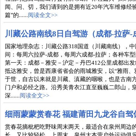
闻、问、切，我们请到的是拥有近20年汽车维修经
篇”的......
阅读全文>>
川藏公路南线8日自驾游（成都-拉萨-
国家地理杂志：川藏公路318国道（川藏南线），
间：每周六拉萨-成都，每周六成都-拉萨；各种车
第一天：成都－雅安－沪定－丹巴412公里成都出发
抵达雅安，曾是西康省省会的雨城雅安，以“雅雨、
于世，自古以来就是川藏、滇藏的咽喉，也是古南
门户和必经之路。沿秀美青衣江直至巍巍二郎山，
深......
阅读全文>>
细雨蒙蒙赏春花 福建莆田九龙谷自驾
赏春花摘枇杷吃野味周末两天，最适合在泉州周边
长，又比较轻松。上周末，泉州大本营户外运动俱