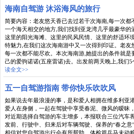
海南自驾游 沐浴海风的旅行
简要内容：老友悠天香已去过若干次海南,每一次都
一个海天相交的地方,我们找到亚龙湾几乎最豪华的
这里的阳光海滩、这里的民风民情、这里的舒适环境
特魅力,在我们这次海南游中又一次得到印证。老友
每一次都不能尽欢。本次海南游,她提出的条件就是
己的爱驹诺诺(五座雷诺)去。出发前两天晚上,我们5个人
读全文>>
五一自驾游指南 带你快乐吹吹风
如果说去年最浪漫的事，是和爱人相拥在维多利亚
爱人在身侧，一起在驾驶中享受春泥、微风的暧昧
对近期选择自驾游的车主增多，本报联合三位汽车
发前、行驶中、归来后对车辆驾驶、保养的“春之意
相信对您自驾游出行会有所帮助。体检篇兵马未动