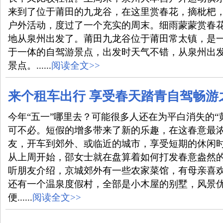
来到了位于莆田的九龙谷，在这里赏春花，摘枇杷
户外活动，度过了一个充实的周末。细雨蒙蒙赏春
地从泉州出发了。莆田九龙谷位于莆田常太镇，是
于一体的自驾游景点，出发时天气不错，从泉州出
景点。......
阅读全文>>
来个租车出行 享受春天踏青自驾畅游
今年“五一”哪里去？可能很多人还在为平白消失的“
可不必。短假的增多带来了新的乐趣，在这春意最
友，开车到郊外、或临近的城市，享受短期的休闲
从上周开始，邵女士就在盘算着如何打发春意盎然
听朋友介绍，京城郊外有一些农家菜馆，有母亲喜
还有一个温泉度假村，全部是小木屋的别墅，风景
便......
阅读全文>>