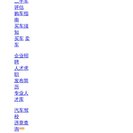
二手车
评估
购车指
南
买车须
知
买车
卖
车
企业招
聘
人才求
职
发布简
历
专业人
才库
汽车驾
校
违章查
询