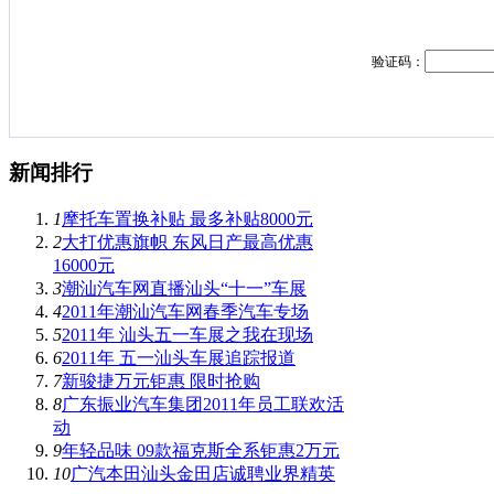
验证码：
新闻排行
1
摩托车置换补贴 最多补贴8000元
2
大打优惠旗帜 东风日产最高优惠
16000元
3
潮汕汽车网直播汕头“十一”车展
4
2011年潮汕汽车网春季汽车专场
5
2011年 汕头五一车展之我在现场
6
2011年 五一汕头车展追踪报道
7
新骏捷万元钜惠 限时抢购
8
广东振业汽车集团2011年员工联欢活
动
9
年轻品味 09款福克斯全系钜惠2万元
10
广汽本田汕头金田店诚聘业界精英