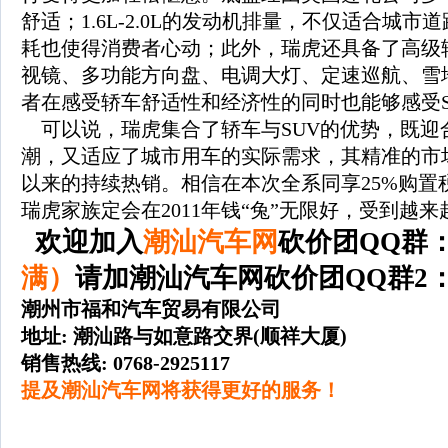
舒适；1.6L-2.0L的发动机排量，不仅适合城
耗也使得消费者心动；此外，瑞虎还具备了高级
视镜、多功能方向盘、电调大灯、定速巡航、雪
者在感受轿车舒适性和经济性的同时也能够感受S
可以说，瑞虎集合了轿车与SUV的优势，既迎合
潮，又适应了城市用车的实际需求，其精准的市
以来的持续热销。相信在本次全系同享25%购置
瑞虎家族定会在2011年钱“兔”无限好，受到越
欢迎加入
潮汕汽车网
砍价团QQ群
满）
请加潮汕汽车网砍价团QQ群2
潮州市福和汽车贸易有限公司
地址: 潮汕路与如意路交界(顺祥大厦)
销售热线: 0768-2925117
提及潮汕汽车网将获得更好的服务！