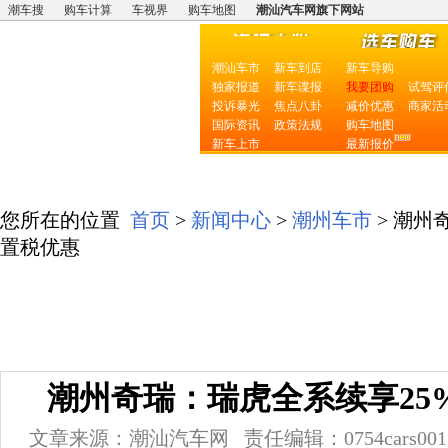
潮车搜
购车计算
车视界
购车地图
潮汕汽车网旗下网站
潮汕车市
新车到店
新车导购
独家报道
新车谍报
我要团购
试驾评
投诉暴光
焦点八卦
减价优惠
商家活
国际资讯
政策法规
购车地图
新车上市
最新报价
瑞虎DR
您所在的位置
首页
>
新闻中心
>
潮州车市
> 潮州
置税优惠
潮州奇瑞：瑞虎全系续享25
文章来源：潮汕汽车网 责任编辑：0754cars001 