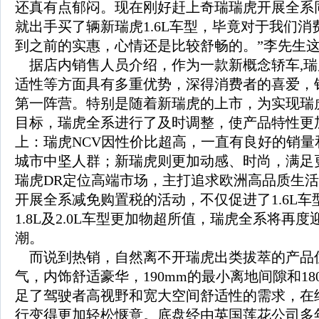
还真有点郁闷。现在刚好赶上奇瑞瑞虎开展全系
就出手买了辆新瑞虎1.6L车型，毕竟对于我们
到之前的实惠，心情还是比较舒畅的。”李先生
据店内销售人员介绍，作为一款新概念轿车,瑞
适性等方面具有多重优势，深得消费者的喜爱，销
第一阵营。特别是随着新瑞虎的上市，为实现瑞
目标，瑞虎全系进行了及时调整，使产品特性更
上：瑞虎NCV因性价比超高，一直有良好的销量
城市中坚人群；新瑞虎则更加动感、时尚，满足
瑞虎DR定位高端市场，主打追求欧洲高品质生
开展全系减免购置税的活动，不仅促进了1.6L
1.8L及2.0L车型更加物超所值，瑞虎全系将再
潮。
而说到热销，自然离不开瑞虎出类拔萃的产品
气，内饰舒适豪华，190mm的最小离地间隙和18
足了驾驶者高视野和宽大空间舒适性的需求，在
行变得更加轻松惬意。底盘经由英国莲花公司多