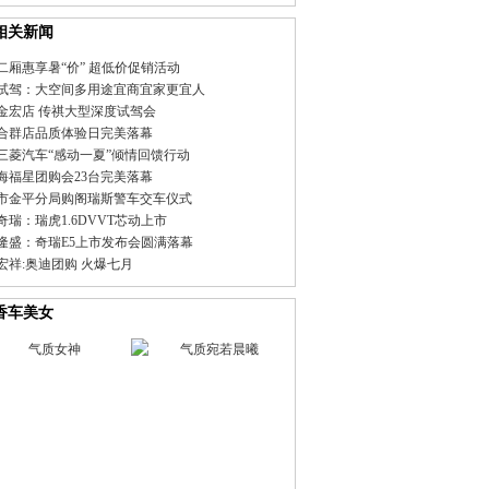
相关新闻
二厢惠享暑“价” 超低价促销活动
试驾：大空间多用途宜商宜家更宜人
金宏店 传祺大型深度试驾会
合群店品质体验日完美落幕
三菱汽车“感动一夏”倾情回馈行动
海福星团购会23台完美落幕
市金平分局购阁瑞斯警车交车仪式
奇瑞：瑞虎1.6DVVT芯动上市
隆盛：奇瑞E5上市发布会圆满落幕
宏祥:奥迪团购 火爆七月
香车美女