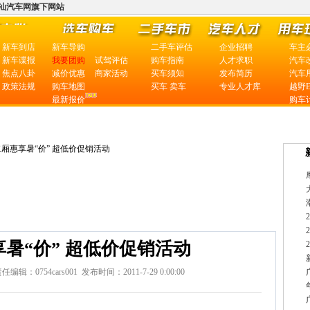
汕汽车网旗下网站
新车到店
新车导购
二手车评估
企业招聘
车主
新车谍报
我要团购
试驾评估
购车指南
人才求职
汽车
焦点八卦
减价优惠
商家活动
买车须知
发布简历
汽车
政策法规
购车地图
买车
卖车
专业人才库
越野
最新报价
购车
车系综述
车型报价
二厢惠享暑“价” 超低价促销活动
1
2
3
4
5
暑“价” 超低价促销活动
6
7
754cars001 发布时间：2011-7-29 0:00:00
8
9
10