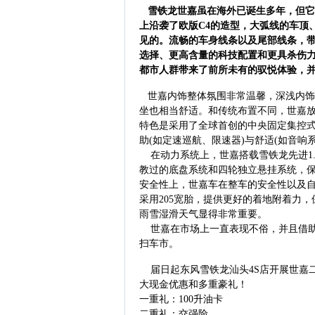
雪铁龙
世嘉
虽在海外已诞生多年，但它
上沿袭了欧版C4的造型，大弧线的车顶
见的。流畅的车身线条以及尾部线条，
选择、更高含量的科技配置和更具杀伤
都市人群带来了前所未有的驭悦体验，并
世嘉
内饰整体氛围非常温馨，深浅内饰
坐也相当舒适。和传统布置不同，
世嘉
特色是采用了全球首创的中央固定集控
助(如定速巡航、限速器)与舒适(如音响
在动力系统上，世嘉搭载雪铁龙先进1.
教过的底盘系统和四轮独立悬挂系统，保证
安全性上，世嘉车在整车的安全性以及
采用205宽胎，提供更好的着地附着力
雨雪湿滑天气显得非常重要。
世嘉在市场上一直表现不俗，并且借助
扫车市。
届日起东风雪铁龙汕头4S店开展世嘉二
大现金优惠和多重豪礼！
一重礼：100升油卡
二重礼：交强险