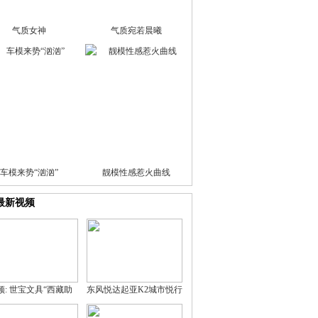
气质女神
气质宛若晨曦
车模来势“汹汹”
靓模性感惹火曲线
最新视频
频: 世宝文具“西藏助
东风悦达起亚K2城市悦行
学”万里行发车仪式
派（预热片）