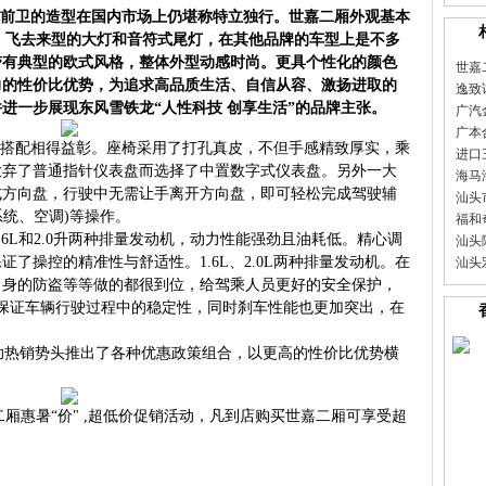
前卫的造型在国内
市场
上仍堪称特立独行。
世嘉
二厢外观基本
、飞去来型的大灯和音符式尾灯，在其他
品牌
的
车型
上是不多
带有典型的欧式风格，整体外型动感时尚。更具个性化的颜色
世嘉
力的性价比优势，为追求高品质生活、自信从容、激扬进取的
逸致
进一步展现东风雪铁龙“人性科技 创享生活”的品牌主张。
广汽
广本
搭配相得益彰。座椅采用了打孔真皮，不但手感精致厚实，乘
进口
放弃了普通指针仪表盘而选择了中置数字式仪表盘。另外一大
海马
式方向盘，行驶中无需让手离开方向盘，即可轻松完成驾驶辅
汕头
系统、空调)等操作。
福和
6L和2.0升两种排量发动机，动力性能强劲且油耗低。精心调
汕头
了操控的精准性与舒适性。1.6L、2.0L两种排量发动机。在
汕头
自身的防盗等等做的都很到位，给驾乘人员更好的安全保护，
，保证车辆行驶过程中的稳定性，同时刹车性能也更加突出，在
热销势头推出了各种优惠政策组合，以更高的性价比优势横
厢惠暑“价" ,超低价促销活动，凡到店购买世嘉二厢可享受超