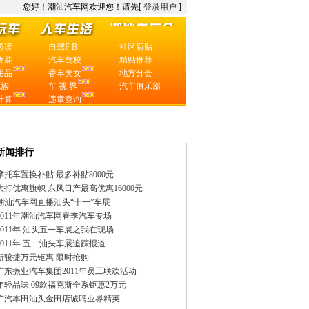
您好！
潮汕汽车网
欢迎您！请先[
登录用户
]
必读
自驾F B
社区新贴
改装
汽车驾校
精贴推荐
用品
香车美女
地方分会
E族
车 视 界
汽车俱乐部
计算
违章查询
实拍图片
参数配置
相关文章
新闻排行
摩托车置换补贴 最多补贴8000元
大打优惠旗帜 东风日产最高优惠16000元
潮汕汽车网直播汕头“十一”车展
2011年潮汕汽车网春季汽车专场
2011年 汕头五一车展之我在现场
2011年 五一汕头车展追踪报道
新骏捷万元钜惠 限时抢购
广东振业汽车集团2011年员工联欢活动
年轻品味 09款福克斯全系钜惠2万元
广汽本田汕头金田店诚聘业界精英