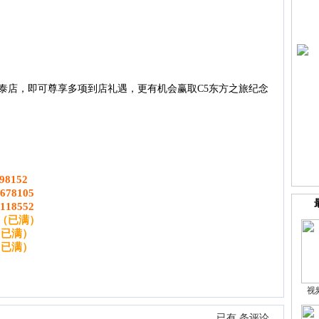
泰店，即可尊享多项到店礼遇，更有机会赢取C5东方之旅纪念
。
98152
1678105
118552
（已满）
（已满）
（已满）
视
已有
条评论