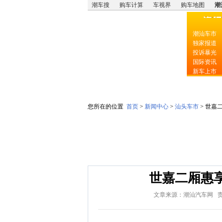
潮车搜
购车计算
车视界
购车地图
潮
潮汕车市
独家报道
投诉暴光
国际资讯
新车上市
世嘉
您所在的位置
首页
>
新闻中心
>
汕头车市
> 世嘉
世嘉二厢惠享
文章来源：潮汕汽车网 责任编辑：0