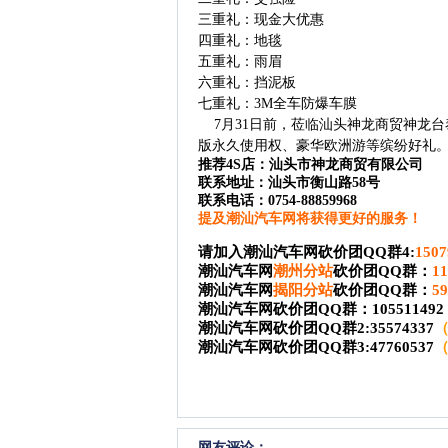
三重礼：现金大优惠
四重礼：地毯
五重礼：雨眉
六重礼：挡泥板
七重礼：3M全车防爆车膜
7月31日前，莅临汕头神龙商贸神龙台
版永久使用权、豪华欧洲游等缤纷好礼
推荐4S店：汕头市神龙商贸有限公司
联系地址：汕头市衡山路58号
联系电话：0754-88859968
提及潮汕汽车网将获得更好的服务！
请加入潮汕汽车网砍价团QQ群4:
1507
潮汕汽车网
潮州分站
砍价团QQ群：
1
潮汕汽车网
揭阳分站
砍价团QQ群：
59
潮汕汽车网砍价团QQ群：
105511492
潮汕汽车网砍价团QQ群2:
35574337
潮汕汽车网砍价团QQ群3:
47760537
网友评论：